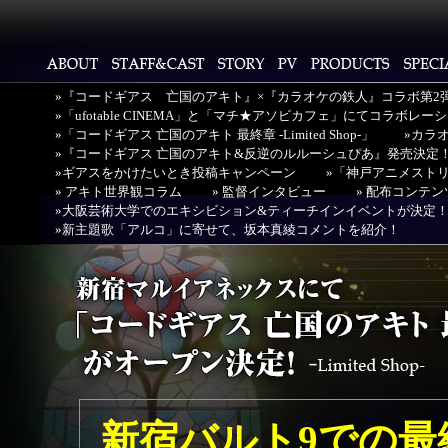
»『コードギアス 亡国のアキト』×『カラオケの鉄人』コラボ第2
»「ufotable CINEMA」と「マチ★アソビカフェ」にてコラボレ
»「コードギアス 亡国のアキト 最終章 -Limited Shop-」
»カラ
»『コードギアス 亡国のアキト&反逆のルルーシュぴあ』発売決定
»ギアスをかけたいとき投稿キャンペーン
»「神戸アニメストリ
» アキト世界観コラム
» 監督インタビュー
» 配布コンテン
»大阪芸術大学でのエキシビション&ティーチインイベントが決定
»新主題歌「アルコ」に寄せて、坂本真綾コメントを紹介！
新宿バルト9での最