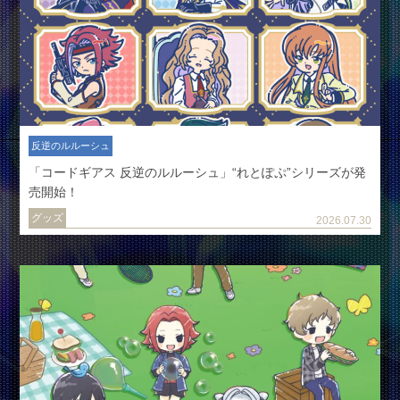
反逆のルルーシュ
「コードギアス 反逆のルルーシュ」“れとぽぷ”シリーズが発
売開始！
グッズ
2026.07.30