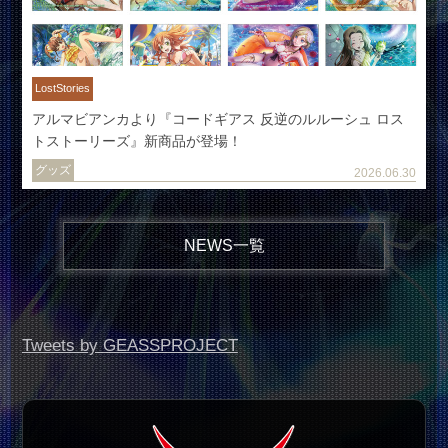
LostStories
アルマビアンカより『コードギアス 反逆のルルーシュ ロス
トストーリーズ』新商品が登場！
グッズ
2026.06.30
NEWS
一覧
Tweets by GEASSPROJECT