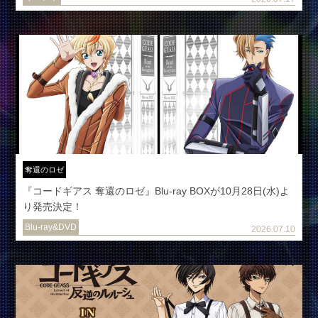
奪還のロゼ
『コードギアス 奪還のロゼ』Blu-ray BOXが10月28日(水)よ
り発売決定！
Blu-ray&DVD
2026.07.10