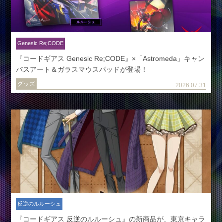
Genesic Re;CODE
『コードギアス Genesic Re;CODE』×「Astromeda」キャン
バスアート＆ガラスマウスパッドが登場！
グッズ
2026.07.31
反逆のルルーシュ
『コードギアス 反逆のルルーシュ』の新商品が、東京キャラ