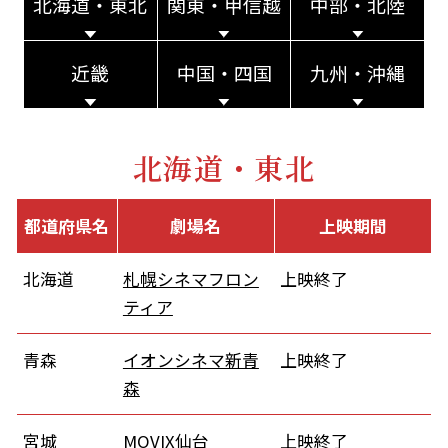
北海道・東北
関東・甲信越
中部・北陸
近畿
中国・四国
九州・沖縄
北海道・東北
都道府県名
劇場名
上映期間
北海道
札幌シネマフロン
上映終了
ティア
青森
イオンシネマ新青
上映終了
森
宮城
MOVIX仙台
上映終了