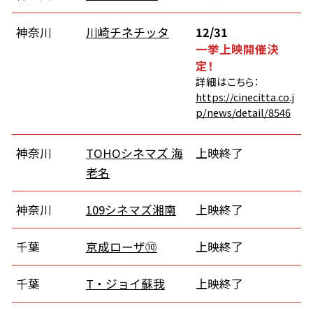
神奈川
川崎チネチッタ
12/31
一挙上映開催決
定！
詳細はこちら：
https://cinecitta.co.j
p/news/detail/8546
神奈川
TOHOシネマズ 海
上映終了
老名
神奈川
109シネマズ湘南
上映終了
千葉
京成ローザ⑩
上映終了
千葉
T・ジョイ蘇我
上映終了