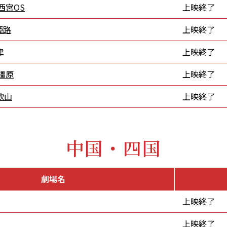
西宮OS
上映終了
姫路
上映終了
津
上映終了
 橿原
上映終了
歌山
上映終了
中国・四国
劇場名
上映終了
上映終了