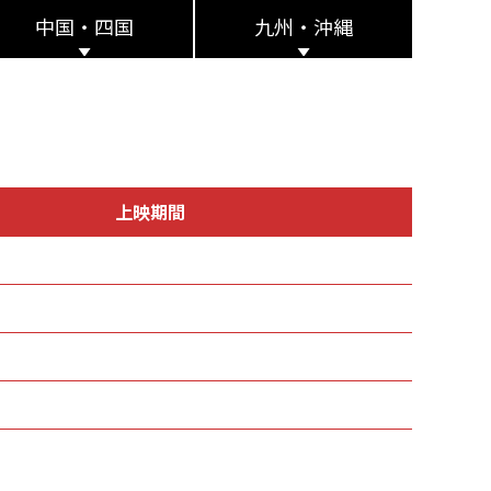
中国・四国
九州・沖縄
上映期間