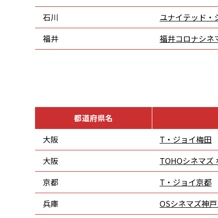
石川
ユナイテッド・
福井
福井コロナシネ
都道府県名
大阪
T・ジョイ梅田
大阪
TOHOシネマズ
京都
T・ジョイ京都
兵庫
OSシネマズ神