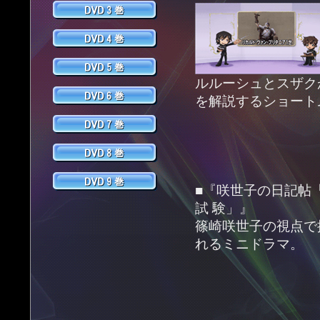
ルルーシュとスザク
を解説するショート
■『咲世子の日記帖「
試 験」』
篠崎咲世子の視点で
れるミニドラマ。