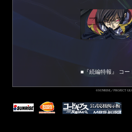
■『続編特報』 コ