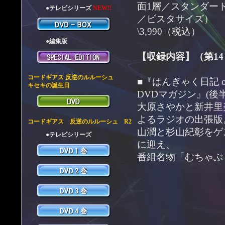
面1層／スタンダード
●テレビシリーズ
NEW!!
／ビスタサイズ）
\3,990（税込）
●編集版
【収録内容】（第14
コードギアス 反逆のルルーシュ
■『はんぎゃく日記 o
キセキの誕生日
DVDマガジン』(後半
大原さやかと新井里
よるラジオの出張版
コードギアス 反逆のルルーシュ R2
山潤と杉山紀彰をゲ
●テレビシリーズ
に迎え、
番組名物「むちゃぶ