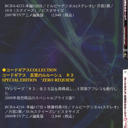
BCBA-4215:本編120分／ドルビーデジタル(ステレオ)／片面2層／
16:9（スクイーズ）／ビスタサイズ
2007年TVアニメ編集版 \2,940（税込）
◆コードギアスCOLLECTION
コードギアス 反逆のルルーシュ Ｒ２
SPECIAL EDITION ‘ZERO REQUIEM’
TVシリーズ「Ｒ２」全２５話を再構成し、１部新アフレコを敢行し
た、
2009年発売商品のスペシャルプライス版!!
BCBA-4216: 本編117分＋映像特典3分／ドルビーデジタル(ステレオ)
／片面2層／16:9(スクイーズ)／ビスタサイズ
2009年TVアニメ編集版 \2,940（税込）