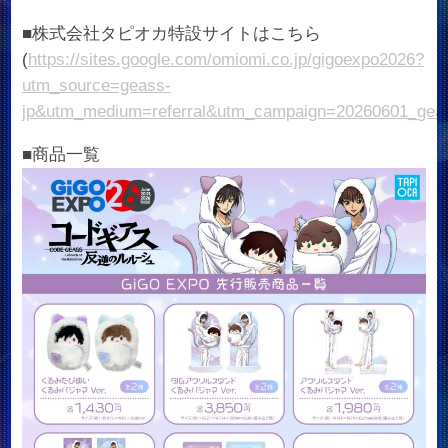
■株式会社タピオカ特設サイトはこちら
(
https://sites.google.com/omiomi.co.jp/gigoexpo2026?
utm_source=geass-
jp&utm_medium=referral&utm_campaign=20260601_gea
■商品一覧