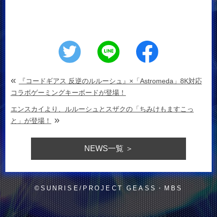
«
『コードギアス 反逆のルルーシュ』×「Astromeda」8K対応
コラボゲーミングキーボードが登場！
エンスカイより、ルルーシュとスザクの「ちみけもますこっ
»
と」が登場！
NEWS
一覧 ＞
©SUNRISE/PROJECT GEASS・MBS