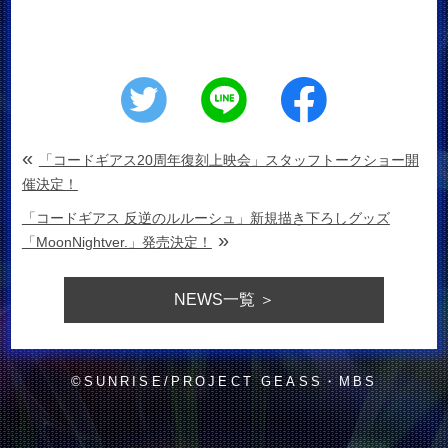
«
「コードギアス20周年復刻上映会」スタッフトークショー開
催決定！
「コードギアス 反逆のルルーシュ」新規描き下ろしグッズ
»
「MoonNightver.」発売決定！
NEWS
一覧 ＞
©SUNRISE/PROJECT GEASS・MBS