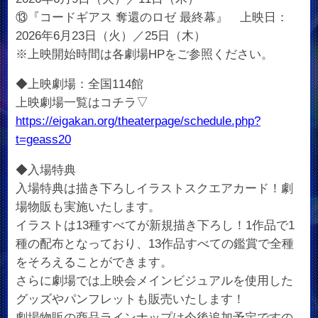
⑬『コードギアス 奪還のロゼ 最終幕』 上映日：
2026年6月23日（火）／25日（木）
※上映開始時間は各劇場HPをご参照ください。
◆上映劇場：全国114館
上映劇場一覧はコチラ▽
https://eigakan.org/theaterpage/schedule.php?
t=geass20
◆入場特典
入場特典は描き下ろしイラストスクエアカード！劇
場物販も実施いたします。
イラストは13種すべてが新規描き下ろし！1作品で1
種の配布となっており、13作品すべての鑑賞で全種
をそろえることができます。
さらに劇場では上映会メインビジュアルを使用した
グッズやパンフレットも販売いたします！
劇場物販の商品ラインナップは今後追加予定ですの