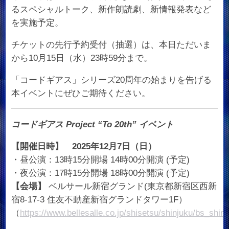
るスペシャルトーク、新作朗読劇、新情報発表など
を実施予定。
チケットの先行予約受付（抽選）は、本日ただいま
から10月15日（水）23時59分まで。
「コードギアス」シリーズ20周年の始まりを告げる
本イベントにぜひご期待ください。
コードギアス Project “To 20th” イベント
【開催日時】 2025年12月7日（日）
・昼公演：13時15分開場 14時00分開演 (予定)
・夜公演：17時15分開場 18時00分開演 (予定)
【会場】
ベルサール新宿グランド(東京都新宿区西新
宿8-17-3 住友不動産新宿グランドタワー1F）
（
https://www.bellesalle.co.jp/shisetsu/shinjuku/bs_shin