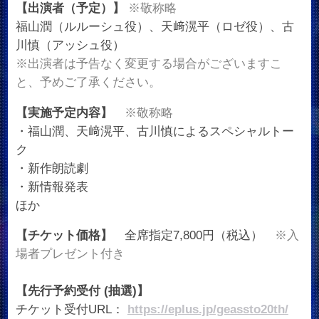
【出演者（予定）】
※敬称略
福山潤（ルルーシュ役）、天﨑滉平（ロゼ役）、古
川慎（アッシュ役）
※出演者は予告なく変更する場合がございますこ
と、予めご了承ください。
【実施予定内容】
※敬称略
・福山潤、天﨑滉平、古川慎によるスペシャルトー
ク
・新作朗読劇
・新情報発表
ほか
【チケット価格】
全席指定7,800円（税込）
※入
場者プレゼント付き
【先行予約受付 (抽選)】
チケット受付URL：
https://eplus.jp/geassto20th/