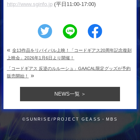
http://www.sginfo.jp
(平日11:00-17:00)
«
全13作品をリバイバル上映！「コードギアス20周年記念復刻
上映会」2026年1月6日より開催！
「コードギアス 反逆のルルーシュ」GAACAL限定グッズが予約
»
販売開始！
NEWS
一覧 ＞
©SUNRISE/PROJECT GEASS・MBS