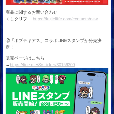
商品に関するお問い合わせ
くじクリフ
https://kujicliffe.com/contacts/new
②「ポプテギアス」コラボLINEスタンプが発売決
定！
販売ページはこちら
→
https://line.me/S/sticker/30156309