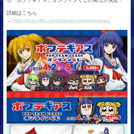
①「ポプテギアス」オンラインくじの発売が決定！
詳細はこちら
→
https://kujicliffe.com/lotteries/popteamgeass