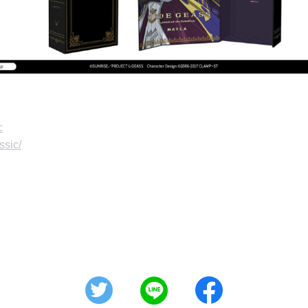
c
ssic/