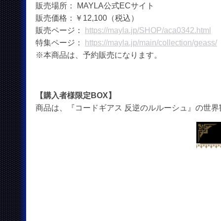
販売場所： MAYLA公式ECサイト
販売価格：￥12,100（税込）
販売ページ：
https://mayla.jp/SHOP/aca0342.html
特集ページ：
https://mayla.jp/main/collection/geass/
※本商品は、予約販売になります。
【購入者様限定BOX】
商品は、『コードギアス 反逆のルルーシュ』の世