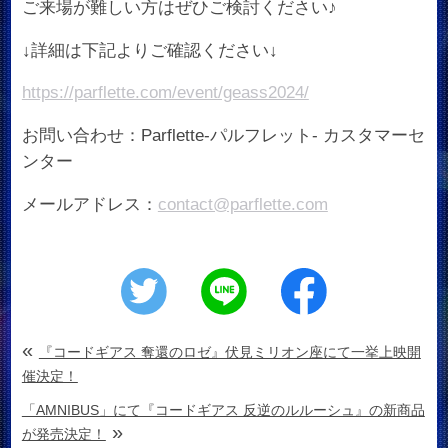
ご来場が難しい方はぜひご検討ください♪
↓詳細は下記よりご確認ください↓
https://parflette.com/event/geass2024/
お問い合わせ：Parflette-パルフレット- カスタマーセ
ンター
メールアドレス：
contact@parflette.com
«
『コードギアス 奪還のロゼ』伏見ミリオン座にて一挙上映開
催決定！
「AMNIBUS」にて『コードギアス 反逆のルルーシュ』の新商品
»
が発売決定！