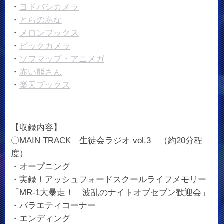
・
ヨドバシカメラ
・
とらのあな
・
メロンブックス
・
ビックカメラ
・
ソフマップ・アニメガ
・
赤い熊さん
・
楽天ブックス
【収録内容】
〇MAIN TRACK 生徒会ラジオ vol.3 （約20分程
度）
・オープニング
・実録！アッシュフォードスクールライフメモリー
「MR-1大暴走！ 波乱のナイトオブセブン歓迎会」
・バラエティコーナー
・エンディング