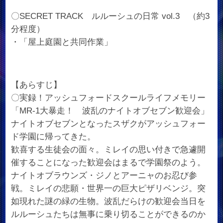
〇SECRET TRACK ルルーシュの日常 vol.3 （約3
分程度）
・「屋上庭園と共同作業」
【あらすじ】
〇実録！アッシュフォードスクールライフメモリー
「MR-1大暴走！ 波乱のナイトオブセブン歓迎会」
ナイトオブセブンとなったスザクがアッシュフォー
ド学園に帰ってきた。
歓喜する生徒会の面々。ミレイの思い付きで急遽開
催することになった歓迎会はまるで学園祭のよう。
ナイトオブラウンズ・ジノとアーニャのお忍び参
戦。ミレイの悲願・世界一の巨大ピザリベンジ。突
如現れた謎の緑の生物。波乱だらけの歓迎会当日を
ルルーシュたちは無事に乗り切ることができるのか