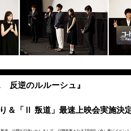
ス 反逆のルルーシュ』
返り＆「Ⅱ 叛道」最速上映会実施決
叛道』公開を記念いたしまして、公開前夜となる2月9日（金）夜にイベント