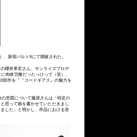
土）、新宿バルト9にて開催された。
役の櫻井孝宏さん、サンライズプロデ
なに肉体労働だったっけって（笑）。
3部作を「『コードギアス』の魅力を
。曲の意図について藤原さんは「特定の
なと思って曲を書かせていただきまし
りました」と明かし、作品における音