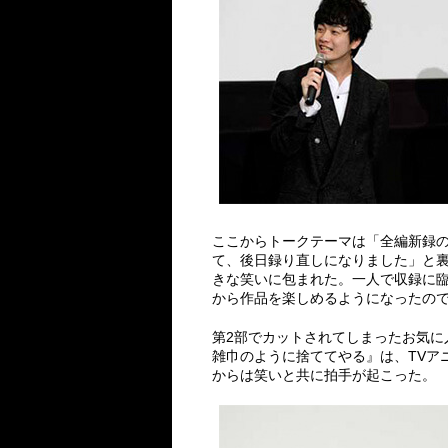
ここからトークテーマは「全編新録の
て、後日録り直しになりました」と
きな笑いに包まれた。一人で収録に
から作品を楽しめるようになったの
第2部でカットされてしまったお気
雑巾のように捨ててやる』は、TVア
からは笑いと共に拍手が起こった。