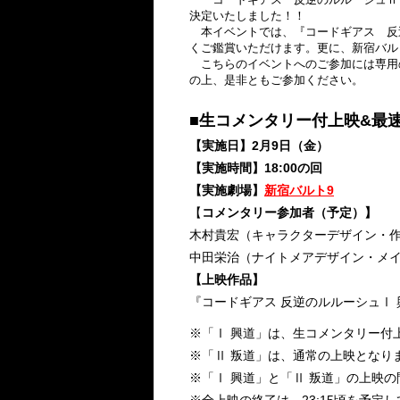
決定いたしました！！
本イベントでは、『コードギアス 反逆
くご鑑賞いただけます。更に、新宿バル
こちらのイベントへのご参加には専用
の上、是非ともご参加ください。
■生コメンタリー付上映&最
【実施日】2月9日（金）
【実施時間】18:00の回
【実施劇場】
新宿バルト9
【
コメンタリー参加者（予定）】
木村貴宏（キャラクターデザイン・
中田栄治（ナイトメアデザイン・メ
【上映作品】
『コードギアス 反逆のルルーシュⅠ 
※「Ⅰ 興道」は、生コメンタリー付
※「Ⅱ 叛道」は、通常の上映となり
※「Ⅰ 興道」と「Ⅱ 叛道」の上映