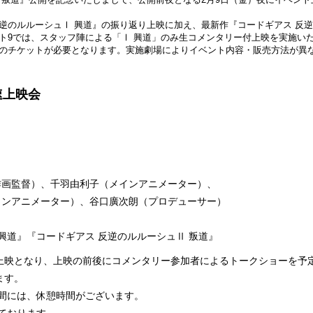
のルルーシュⅠ 興道』の振り返り上映に加え、最新作『コードギアス 反逆
ト9では、スタッフ陣による「Ⅰ 興道」のみ生コメンタリー付上映を実施い
のチケットが必要となります。実施劇場によりイベント内容・販売方法が異
速上映会
作画監督）、千羽由利子（メインアニメーター）、
インアニメーター）、谷口廣次朗（プロデューサー）
興道』『コードギアス 反逆のルルーシュⅡ 叛道』
上映となり、上映の前後にコメンタリー参加者によるトークショーを予
ます。
の間には、休憩時間がございます。