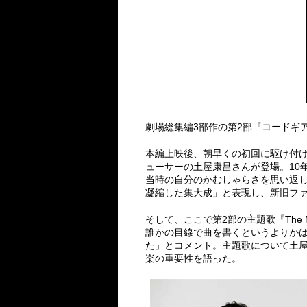
劇場総集編3部作の第2部『コードギア
本編上映後、朝早くの初回に駆け付
ューサーの土屋康昌さんが登場。10
当時の自分のかむしゃらさを思い返
凝縮した集大成」と表現し、新旧フ
そして、ここで第2部の主題歌『Th
誰かの目線で曲を書くというよりか
た」とコメント。主題歌について土
楽の重要性を語った。