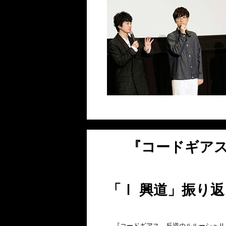
『コードギア
「Ⅰ 興道」振り
『コードギアス 反逆のルルーシュⅡ 