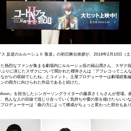
ス 反逆のルルーシュⅡ 叛道』の初日舞台挨拶が、2018年2月10日（
けた熱烈なファンが集まる劇場内にルルーシュ役の福山潤さん、スザク
年ぶりに演じたスザクについて聞かれた櫻井さんは「アフレコってこん
しながらの収録でしたね」とコメント。土屋プロデューサーは劇場総集編
ァンの両方に向けられた作品であると続けた。
e Moon』を担当したシンガーソングライターの藤原さくらさんが登場
は、色んな人の目線で混じり合っていく気持ちや愛の形を描けたらいい
屋プロデューサーは「曲の力によって構成がちょっと変わった部分もあ