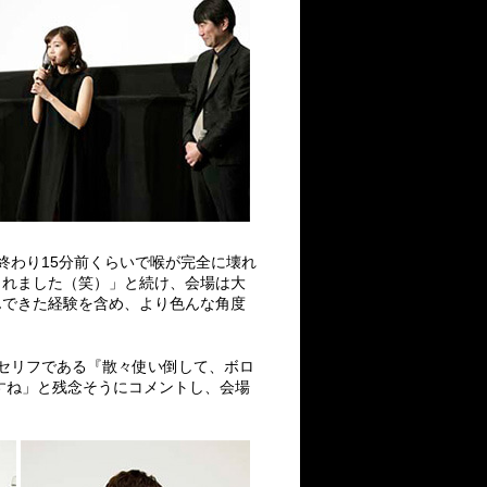
終わり15分前くらいで喉が完全に壊れ
られました（笑）」と続け、会場は大
んできた経験を含め、より色んな角度
セリフである『散々使い倒して、ボロ
すね」と残念そうにコメントし、会場