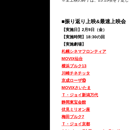
※全上映の終了は、23:15頃を予定
■振り返り上映&最速上映会
【実施日】2月9日（金）
【実施時間】18:30の回
【実施劇場】
札幌シネマフロンティア
MOVIX仙台
横浜ブルク13
川崎チネチッタ
京成ローザ⑩
MOVIXさいたま
Ｔ・ジョイ新潟万代
静岡東宝会館
伏見ミリオン座
梅田ブルク7
Ｔ・ジョイ京都