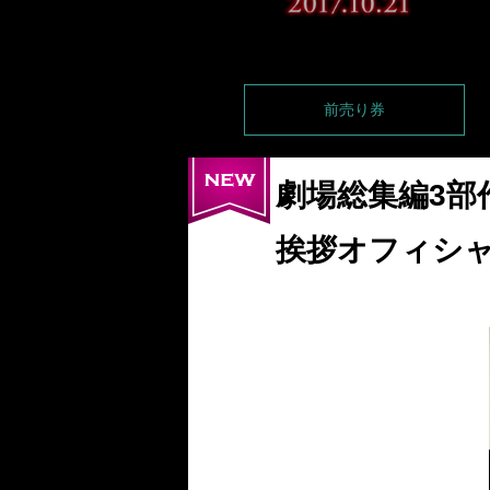
前売り券
劇場総集編3部
挨拶オフィシ