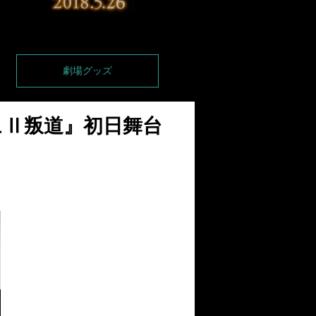
劇場グッズ
ュⅡ叛道』初日舞台