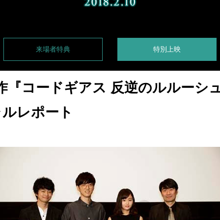
来場者特典
特別上映
作『コードギアス 反逆のルルーシ
ャルレポート