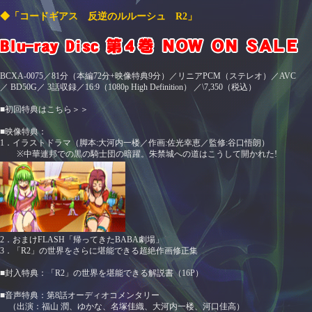
◆「コードギアス 反逆のルルーシュ R2」
BCXA-0075／81分（本編72分+映像特典9分）／リニアPCM（ステレオ）／AVC
／ BD50G／ 3話収録／16:9（1080p High Definition） ／\7,350（税込）
■初回特典はこちら＞＞
■映像特典：
1．イラストドラマ（脚本:大河内一楼／作画:佐光幸恵／監修:谷口悟朗）
※中華連邦での黒の騎士団の暗躍。朱禁城への道はこうして開かれた!
2．おまけFLASH「帰ってきたBABA劇場」
3．「R2」の世界をさらに堪能できる超絶作画修正集
■封入特典：「R2」の世界を堪能できる解説書（16P）
■音声特典：第8話オーディオコメンタリー
（出演：福山 潤、ゆかな、名塚佳織、大河内一楼、河口佳高）