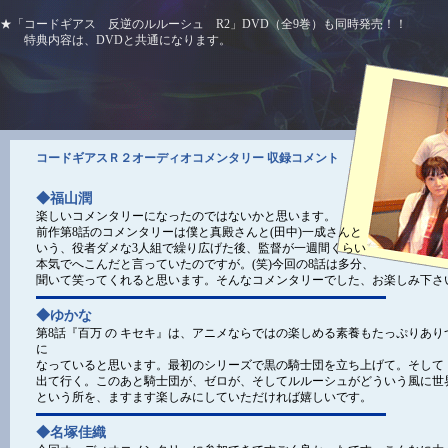
★「コードギアス 反逆のルルーシュ R2」DVD（全9巻）も同時発売！！
特典内容は、DVDと共通になります。
コードギアスＲ２オーディオコメンタリー 収録コメント
◆福山潤
楽しいコメンタリーになったのではないかと思います。
前作第8話のコメンタリーは僕と真殿さんと(田中)一成さんと
いう、役者ダメな3人組で繰り広げた後、監督が一週間くらい
本気でへこんだと言っていたのですが。(笑)今回の8話は多分、
聞いて笑ってくれると思います。そんなコメンタリーでした、お楽しみ下さ
◆ゆかな
第8話『百万 の キセキ』は、アニメならではの楽しめる素養もたっぷりあり
に
なっていると思います。最初のシリーズで黒の騎士団を立ち上げて。そして
出て行く。このあと騎士団が、ゼロが、そしてルルーシュがどういう風に世
という所を、ますます楽しみにしていただければ嬉しいです。
◆名塚佳織