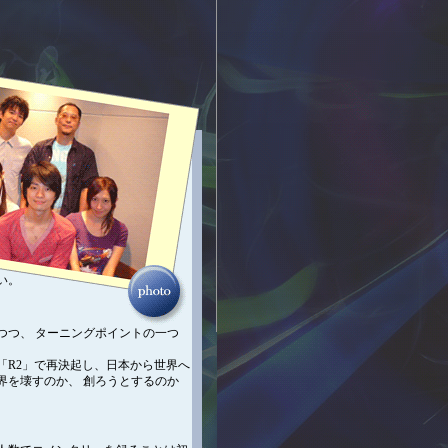
い。
つつ、 ターニングポイントの一つ
「R2」で再決起し、日本から世界へ
界を壊すのか、 創ろうとするのか