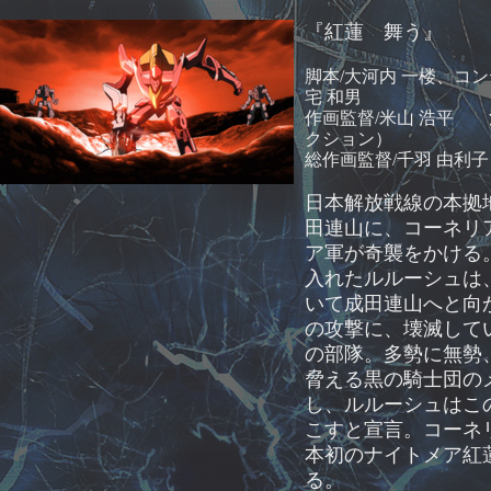
『紅蓮 舞う』
脚本/大河内 一楼、コン
宅 和男
作画監督/米山 浩平 
クション）
総作画監督/千羽 由利子
日本解放戦線の本拠
田連山に、コーネリ
ア軍が奇襲をかける
入れたルルーシュは
いて成田連山へと向
の攻撃に、壊滅して
の部隊。多勢に無勢
脅える黒の騎士団の
し、ルルーシュはこ
こすと宣言。コーネ
本初のナイトメア紅
る。