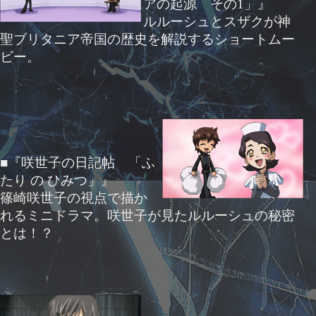
アの起源 その1」』
ルルーシュとスザクが神
聖ブリタニア帝国の歴史を解説するショートムー
ビー。
■『咲世子の日記帖 「ふ
たり の ひみつ」』
篠崎咲世子の視点で描か
れるミニドラマ。咲世子が見たルルーシュの秘密
とは！？