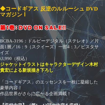
◆コードギアス 反逆のルルーシュ DVD
マガジン Ⅰ
BCBA-3196：ドルビーデジタル（ステレオ）／片
面1層／16：9（スクイーズ）一部4：3／ビスタサ
イズ
\3,990（税込）
ジャケットイラストはキャラクターデザイン木村
貴宏による新規描き下ろし
「コードギアス」のエッセンスを一枚に凝縮した
豪華内容！
作品世界がさらに広がる企画満載！