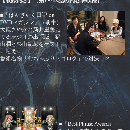
【収録内容】（第1～13話の内容を収録）
■『はんぎゃく日記 on
DVDマガジン』（前半）
大原さやかと新井里美に
よるラジオの出張版。福
山潤と杉山紀彰をゲスト
に迎え、
番組名物「むちゃぶりスゴロク」で対決！？
■『Best Phrase Award』