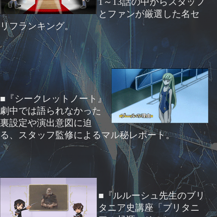
1～13話の中からスタッフ
とファンが厳選した名セ
リフランキング。
■『シークレットノート』
劇中では語られなかった
裏設定や演出意図に迫
る、スタッフ監修によるマル秘レポート。
■『ルルーシュ先生のブリ
タニア史講座「ブリタニ