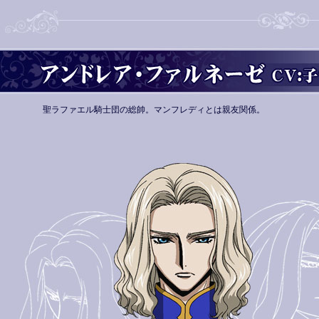
聖ラファエル騎士団の総帥。マンフレディとは親友関係。